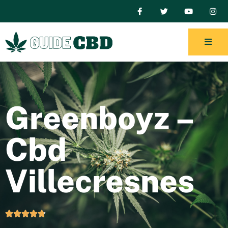
Greenboyz –
Cbd
Villecresnes




