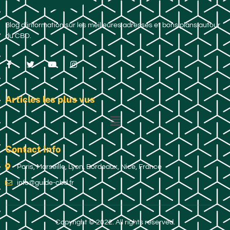
Blog d’information sur les meilleures adresses et bons plans autour
du CBD.
Articles les plus vus
Contact Info
Paris, Marseille, Lyon, Bordeaux, Nice, France
info@guide-cbd.fr
Copyright © 2022. All rights reserved.