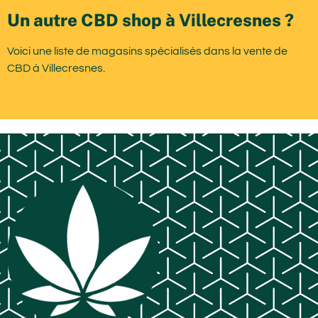
Un autre CBD shop à Villecresnes ?
Voici une liste de magasins spécialisés dans la vente de
CBD à Villecresnes.