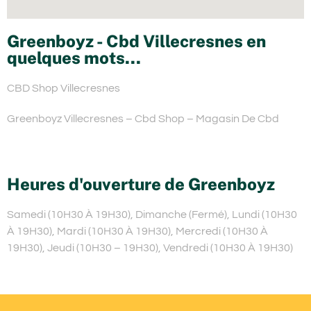
Greenboyz - Cbd Villecresnes en
quelques mots...
CBD Shop Villecresnes
Greenboyz Villecresnes – Cbd Shop – Magasin De Cbd
Heures d'ouverture de Greenboyz
Samedi (10H30 À 19H30), Dimanche (Fermé), Lundi (10H30
À 19H30), Mardi (10H30 À 19H30), Mercredi (10H30 À
19H30), Jeudi (10H30 – 19H30), Vendredi (10H30 À 19H30)