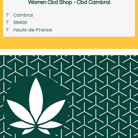
Warren Cbd Shop - Cbd Cambrai
Cambrai
59400
Hauts-de-France