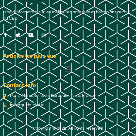
Blog d’information sur les meilleures adresses et bons plans autour
du CBD.
Articles les plus vus
Contact Info
Paris, Marseille, Lyon, Bordeaux, Nice, France
info@guide-cbd.fr
Copyright © 2022. All rights reserved.