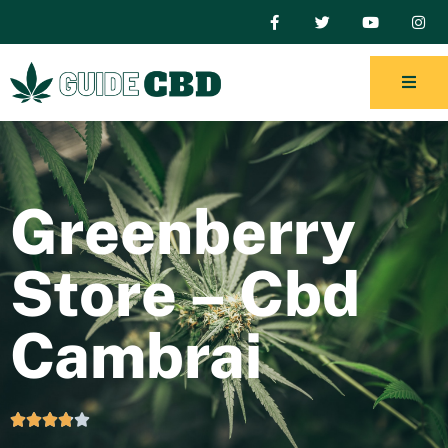
Greenberry
Store – Cbd
Cambrai




