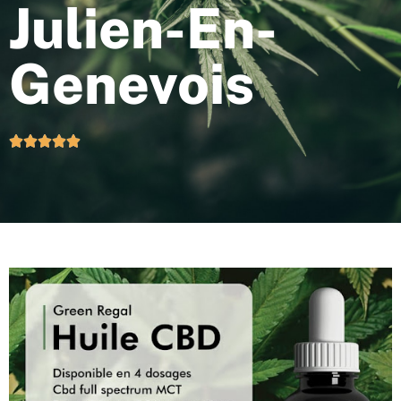
Julien-En-
Genevois




