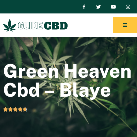
Green Heaven
Cbd – Blaye




