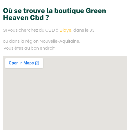
Où se trouve la boutique Green
Heaven Cbd ?
SI vous cherchez du
CBD à
Blaye
, dans le 33
ou dans la région Nouvelle-Aquitaine,
vous êtes au bon endroit !