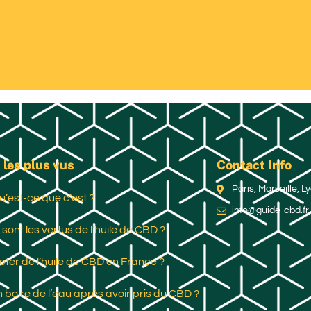
 les plus vus
Contact Info
Paris, Marseille, 
u’est-ce que c’est ?
info@guide-cbd.fr
 sont les vertus de l’huile de CBD ?
ter de l’huile de CBD en France ?
 boire de l’eau après avoir pris du CBD ?