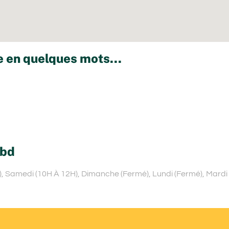
 en quelques mots...
Cbd
), Samedi (10H À 12H), Dimanche (Fermé), Lundi (Fermé), Mardi