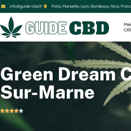
info@guide-cbd.fr
Paris, Marseille, Lyon, Bordeaux, Nice, Fran
Mei
CB
Green Dream C
Sur-Marne




