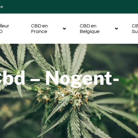
ce
lleur
CBD en
CBD en
CB
D
France
Belgique
Su
bd – Nogent-