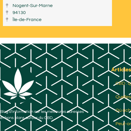
Nogent-Sur-Marne
94130
Île-de-France
Articles
CBD : q
Quelles
Où ache
Blog d’information sur les meilleures adresses
et bons plans autour du CBD.
Peut-on