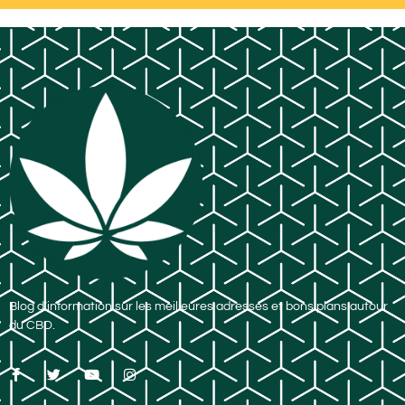
Blog d’information sur les meilleures adresses et bons plans autour
du CBD.