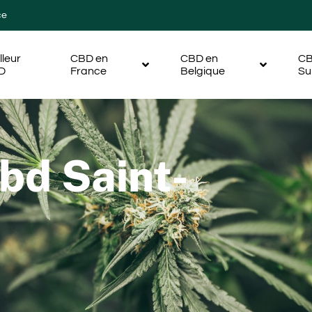
ce
lleur
CBD en
CBD en
CB
D
France
Belgique
Su
bd Saint-