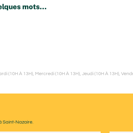
elques mots...
di (10H À 13H), Mercredi (10H À 13H), Jeudi (10H À 13H), Vend
à Saint-Nazaire.