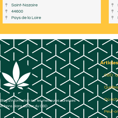
Saint-Nazaire
44600
Pays de la Loire
Articles
CBD : q
Quelles
Où ache
Blog d’information sur les meilleures adresses
et bons plans autour du CBD.
Peut-on