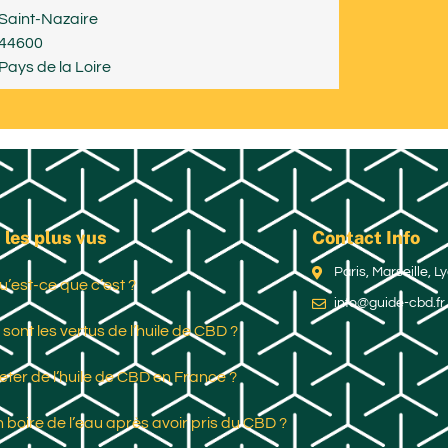
Saint-Nazaire
44600
Pays de la Loire
 les plus vus
Contact Info
Paris, Marseille, 
u’est-ce que c’est ?
info@guide-cbd.fr
 sont les vertus de l’huile de CBD ?
ter de l’huile de CBD en France ?
 boire de l’eau après avoir pris du CBD ?