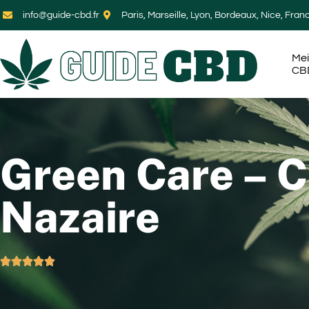
info@guide-cbd.fr
Paris, Marseille, Lyon, Bordeaux, Nice, Fran
Mei
CB
Green Care – C
Nazaire




