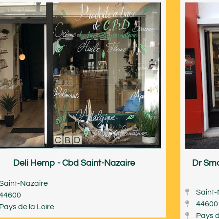
Deli Hemp - Cbd Saint-Nazaire
Dr Smo
Saint-Nazaire
Saint-
44600
44600
Pays de la Loire
Pays d