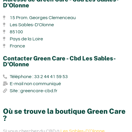
D'Olonne
15 Prom. Georges Clemenceau
Les Sables-D'Olonne
85100
Pays de la Loire
France
Contacter Green Care - Cbd Les Sables-
D'Olonne
Téléphone : 33 2 44 41 59 53
E-mail non communiqué
Site : greencare-cbd.fr
Où se trouve la boutique Green Care
?
SI vous cherchez du
CBD à
Les Sables-D’Olonne