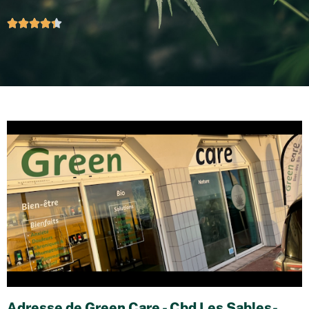





Adresse de Green Care - Cbd Les Sables-