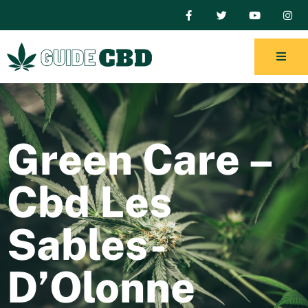
Green Care –
Cbd Les
Sables-
D’Olonne