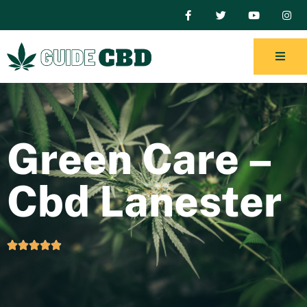
Green Care –
Cbd Lanester




