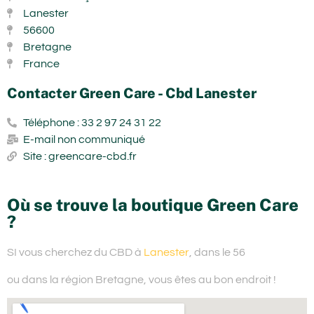
Lanester
56600
Bretagne
France
Contacter Green Care - Cbd Lanester
Téléphone : 33 2 97 24 31 22
E-mail non communiqué
Site : greencare-cbd.fr
Où se trouve la boutique Green Care
?
SI vous cherchez du
CBD à
Lanester
, dans le 56
ou dans la région Bretagne,
vous êtes au bon endroit !