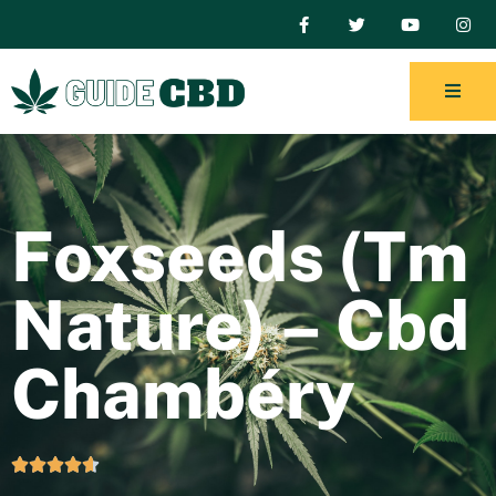
Foxseeds (Tm
Nature) – Cbd
Chambéry




