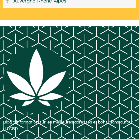
Auvergne-Rhône-Alpes
Blog d’information sur les meilleures adresses et bons plans autour
du CBD.