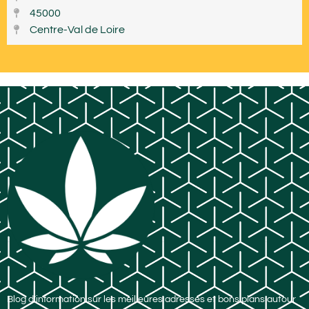
45000
Centre-Val de Loire
Blog d’information sur les meilleures adresses et bons plans autour