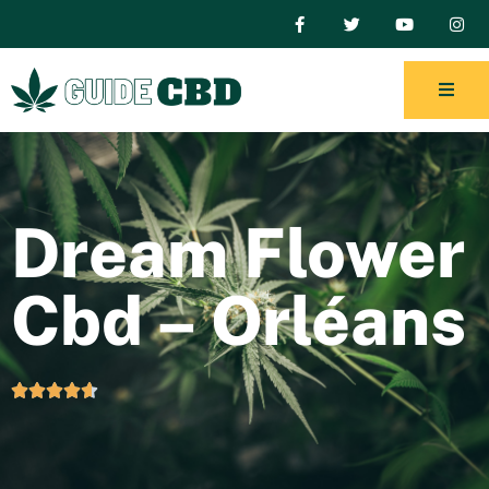
Dream Flower
Cbd – Orléans




