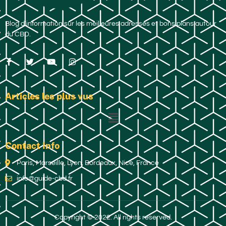
Blog d’information sur les meilleures adresses et bons plans autour
du CBD.
Articles les plus vus
Contact Info
Paris, Marseille, Lyon, Bordeaux, Nice, France
info@guide-cbd.fr
Copyright © 2022. All rights reserved.