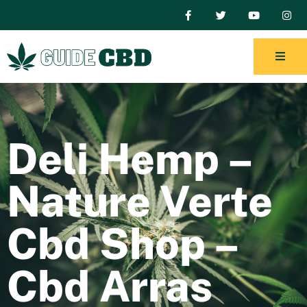
Deli Hemp –
Nature Verte
Cbd Shop –
Cbd Arras