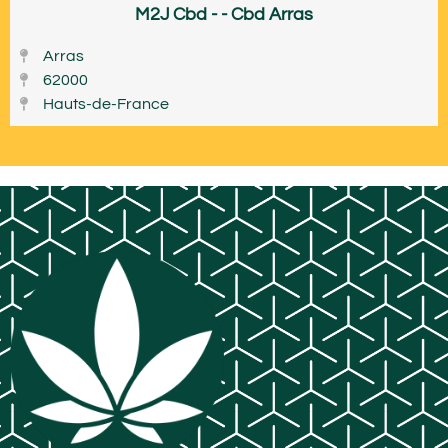
M2J Cbd - - Cbd Arras
Arras
62000
Hauts-de-France