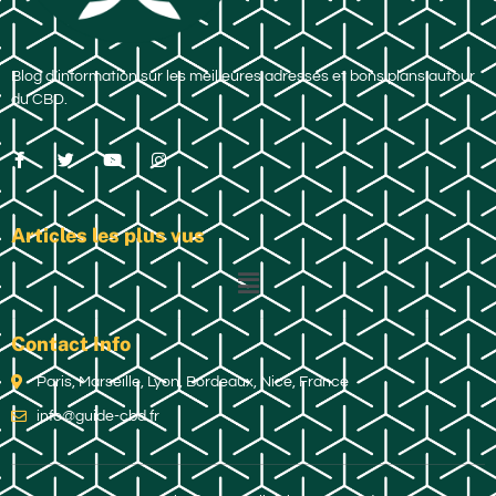
Blog d’information sur les meilleures adresses et bons plans autour
du CBD.
Articles les plus vus
Contact Info
Paris, Marseille, Lyon, Bordeaux, Nice, France
info@guide-cbd.fr