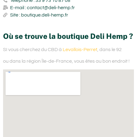
Téléphone : 33 9 73 10 87 08
E-mail : contact@deli-hemp.fr
Site : boutique.deli-hemp.fr
Où se trouve la boutique Deli Hemp ?
SI vous cherchez du
CBD à
Levallois-Perret
, dans le 92
ou dans la région Île-de-France,
vous êtes au bon endroit !