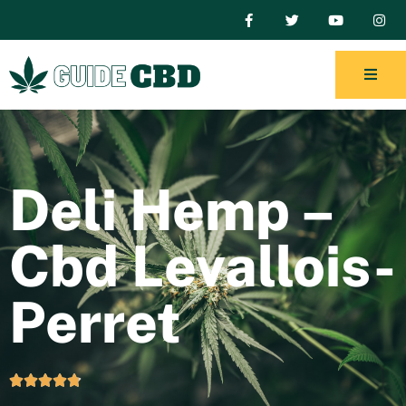
Deli Hemp –
Cbd Levallois-
Perret




