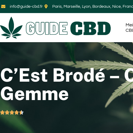
info@guide-cbd.fr
Paris, Marseille, Lyon, Bordeaux, Nice, Fran
Mei
CB
C’Est Brodé – 
Gemme




