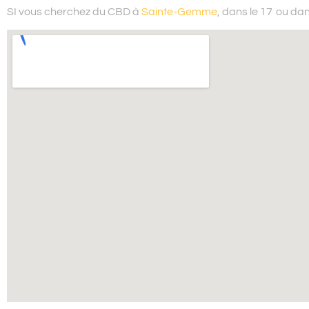
SI vous cherchez du
CBD à
Sainte-Gemme
, dans le 17
ou dan