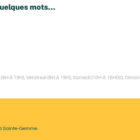
uelques mots...
di (9H À 19H), Vendredi (9H À 19H), Samedi (10H À 16H00), Dima
D à Sainte-Gemme.