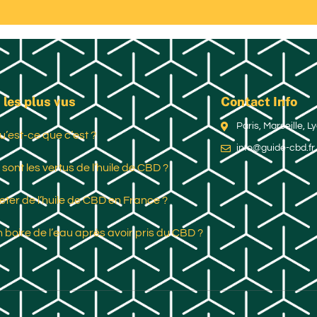
 les plus vus
Contact Info
Paris, Marseille, 
u’est-ce que c’est ?
info@guide-cbd.fr
 sont les vertus de l’huile de CBD ?
ter de l’huile de CBD en France ?
 boire de l’eau après avoir pris du CBD ?