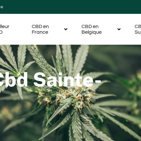
ce
lleur
CBD en
CBD en
CB
D
France
Belgique
Su
Cbd Sainte-