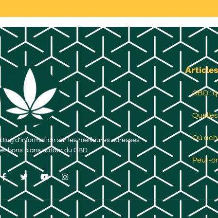
Articles
CBD : q
Quelles
Où ache
Blog d’information sur les meilleures adresses
et bons plans autour du CBD.
Peut-on