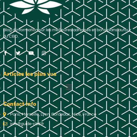
Blog d’information sur les meilleures adresses et bons plans autour
du CBD.
Articles les plus vus
Contact Info
Paris, Marseille, Lyon, Bordeaux, Nice, France
info@guide-cbd.fr