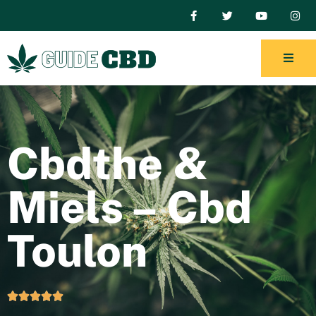
Cbdthe &
Miels – Cbd
Toulon




