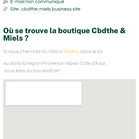
E-mail non communiqué
Site : cbdthe-miels.business.site
Où se trouve la boutique Cbdthe &
Miels ?
SI vous cherchez du
CBD à
Toulon
, dans le 83
ou dans la région Provence-Alpes-Côte d’Azur,
vous êtes au bon endroit !