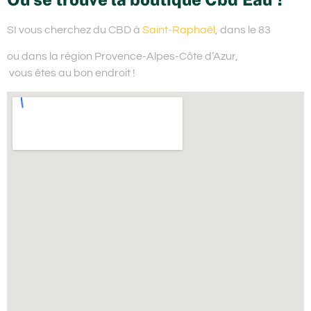
SI vous cherchez du
CBD à
Saint-Raphaël
, dans le 83
ou dans la région Provence-Alpes-Côte d’Azur,
vous êtes au bon endroit !