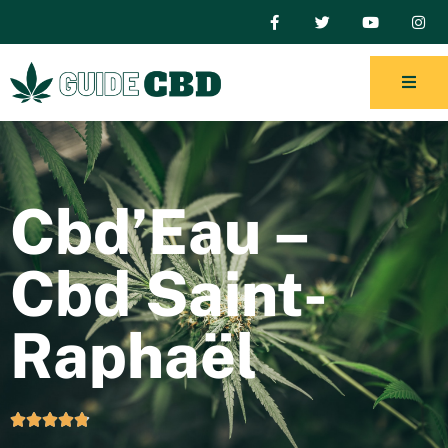
Cbd’Eau –
Cbd Saint-
Raphaël




