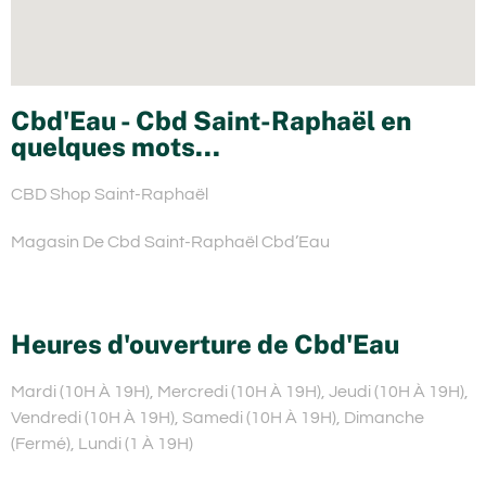
Cbd'Eau - Cbd Saint-Raphaël en
quelques mots...
CBD Shop Saint-Raphaël
Magasin De Cbd Saint-Raphaël Cbd’Eau
Heures d'ouverture de Cbd'Eau
Mardi (10H À 19H), Mercredi (10H À 19H), Jeudi (10H À 19H),
Vendredi (10H À 19H), Samedi (10H À 19H), Dimanche
(Fermé), Lundi (1 À 19H)