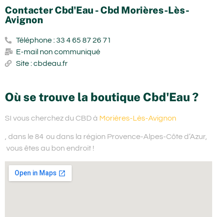
Contacter Cbd'Eau - Cbd Morières-Lès-
Avignon
Téléphone : 33 4 65 87 26 71
E-mail non communiqué
Site : cbdeau.fr
Où se trouve la boutique Cbd'Eau ?
SI vous cherchez du
CBD à
Morières-Lès-Avignon
, dans le 84
ou dans la région Provence-Alpes-Côte d’Azur,
vous êtes au bon endroit !