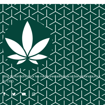
Blog d’information sur les meilleures adresses et bons plans autour
du CBD.