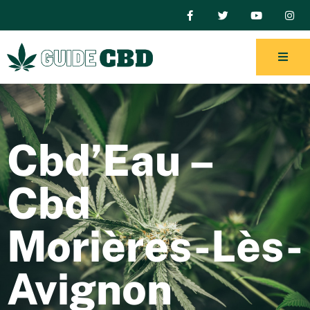
Cbd’Eau –
Cbd
Morières-Lès-
Avignon