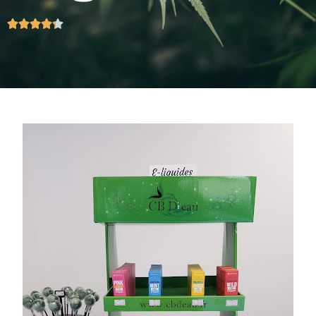




