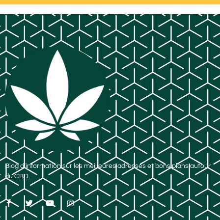
Blog d’information sur les meilleures adresses et bons plans autour
du CBD.