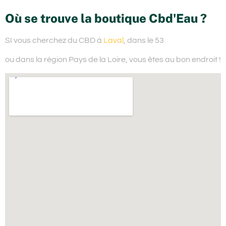
Où se trouve la boutique Cbd'Eau ?
SI vous cherchez du
CBD à
Laval
, dans le 53
ou dans la région Pays de la Loire,
vous êtes au bon endroit !