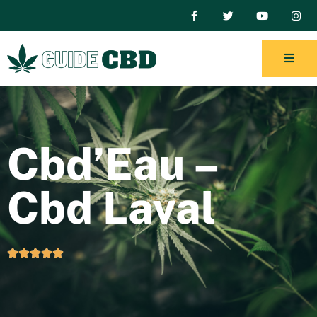
Cbd’Eau –
Cbd Laval




