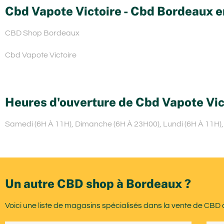
Cbd Vapote Victoire - Cbd Bordeaux e
CBD Shop Bordeaux
Cbd Vapote Victoire
Heures d'ouverture de Cbd Vapote Vic
Samedi (6H À 11H), Dimanche (6H À 23H00), Lundi (6H À 11H), 
Un autre CBD shop à Bordeaux ?
Voici une liste de magasins spécialisés dans la vente de CBD