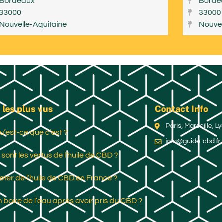
Bordeaux
Borde
33000
33000
Nouvelle-Aquitaine
Nouvel
 les plus vus
Contact Info
Paris, Marseille, 
u’est-ce que c’est ?
info@guide-cbd.fr
 sont les vertus de l’huile de CBD ?
ter de l’huile de CBD en France ?
 boire de l’eau après avoir pris du CBD ?