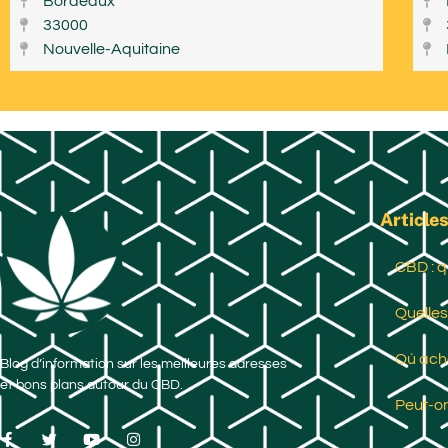
Bordeaux
33000
Nouvelle-Aquitaine
Articles
CBD : q
Quelles
Où ache
Blog d’information sur les meilleures adresses
et bons plans autour du CBD.
Peut-on