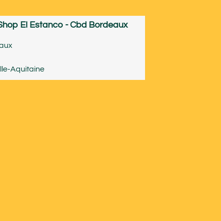
Shop El Estanco - Cbd Bordeaux
aux
le-Aquitaine