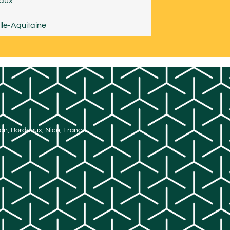
aux
le-Aquitaine
Lyon, Bordeaux, Nice, France