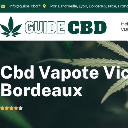
info@guide-cbd.fr
Paris, Marseille, Lyon, Bordeaux, Nice, Fran
Mei
CB
Cbd Vapote Vic
Bordeaux




