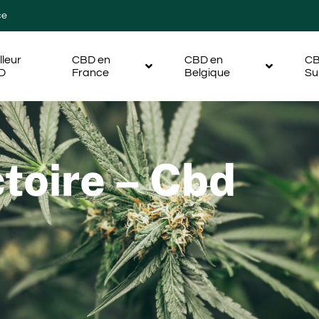
ce
lleur
CBD en
CBD en
CB
D
France
Belgique
Su
toire – Cbd