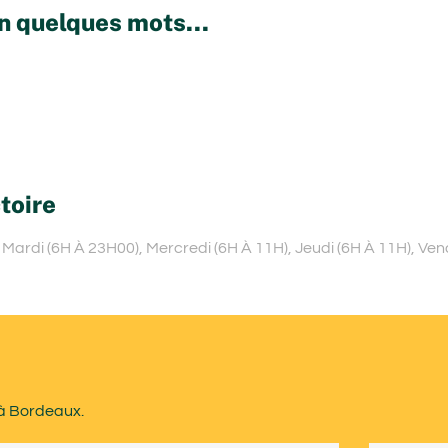
n quelques mots...
toire
Mardi (6H À 23H00), Mercredi (6H À 11H), Jeudi (6H À 11H), Ven
 à Bordeaux.