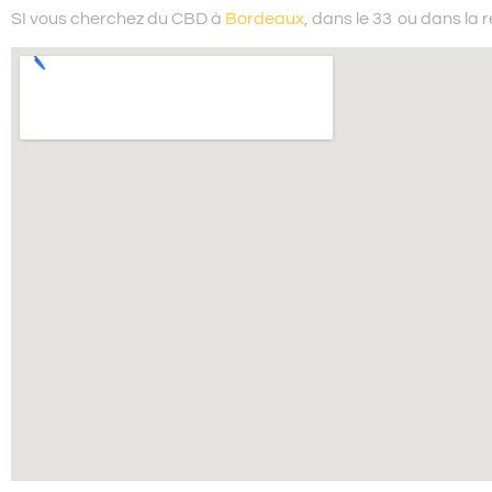
SI vous cherchez du
CBD à
Bordeaux
, dans le 33
ou dans la 