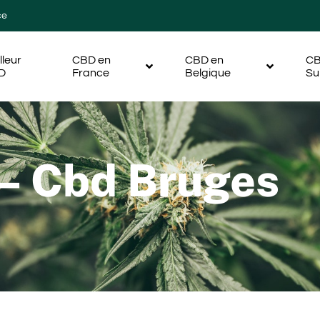
ce
lleur
CBD en
CBD en
CB
D
France
Belgique
Su
 – Cbd Bruges