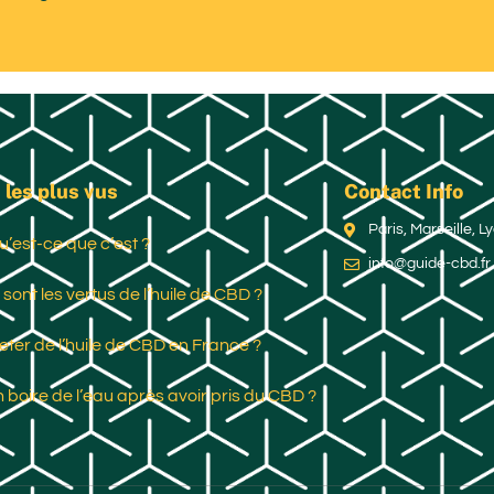
 les plus vus
Contact Info
Paris, Marseille, 
u’est-ce que c’est ?
info@guide-cbd.fr
 sont les vertus de l’huile de CBD ?
ter de l’huile de CBD en France ?
 boire de l’eau après avoir pris du CBD ?