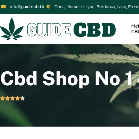
info@guide-cbd.fr
Paris, Marseille, Lyon, Bordeaux, Nice, Fran
Mei
CB
Cbd Shop No 1




