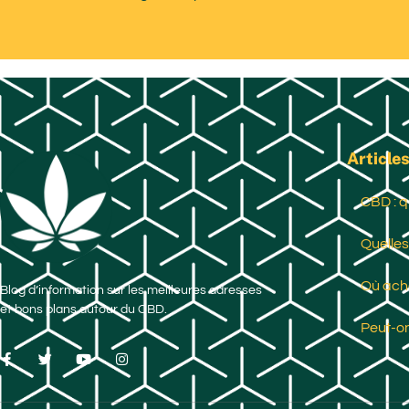
Articles
CBD : q
Quelles
Où ache
Blog d’information sur les meilleures adresses
et bons plans autour du CBD.
Peut-on