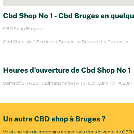
Cbd Shop No 1 - Cbd Bruges en quelqu
CBD Shop Bruges
Cbd Shop No 1 Bordeaux Bruges Le Bouscat La Caravelle
Heures d'ouverture de Cbd Shop No 1
Samedi (9H À 20H), Dimanche (9H À 19H30), Lundi (7H À 20H), 
Un autre CBD shop à Bruges ?
Voici une liste de magasins spécialisés dans la vente de CBD