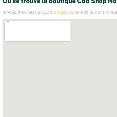
Où se trouve la boutique Cbd Shop No 
SI vous cherchez du
CBD à
Bruges
, dans le 33
ou dans la rég