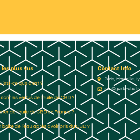
 les plus vus
Contact Info
Paris, Marseille, 
u’est-ce que c’est ?
info@guide-cbd.fr
 sont les vertus de l’huile de CBD ?
ter de l’huile de CBD en France ?
 boire de l’eau après avoir pris du CBD ?