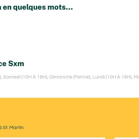
 en quelques mots...
nce Sxm
), Samedi (10H À 18H), Dimanche (Fermé), Lundi (10H À 18H), M
 St. Martin.