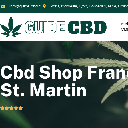
info@guide-cbd.fr
Paris, Marseille, Lyon, Bordeaux, Nice, Fran
Mei
CB
Cbd Shop Fran
St. Martin




