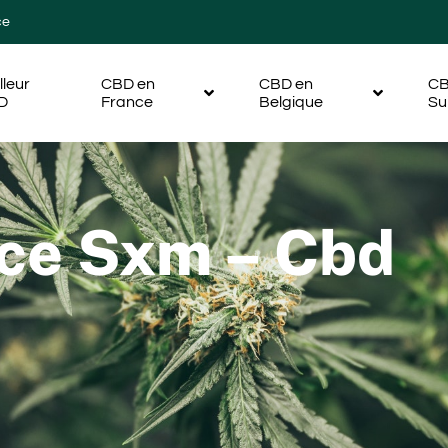
ce
lleur
CBD en
CBD en
CB
D
France
Belgique
Su
ce Sxm – Cbd