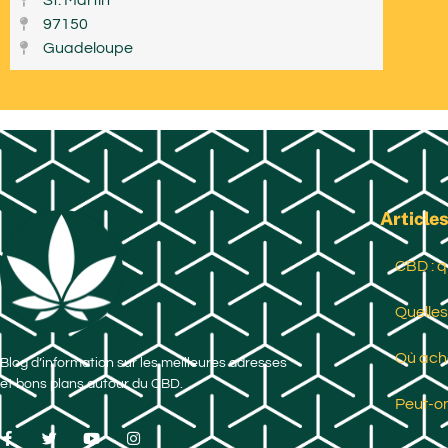
St. Martin
97150
Guadeloupe
Articles
CBD : q
Quelles
Où ache
Blog d’information sur les meilleures adresses
et bons plans autour du CBD.
Peut-on