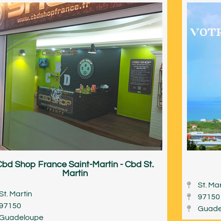
Cbd Shop France Saint-Martin - Cbd St.
Martin
St. Ma
St. Martin
97150
97150
Guade
Guadeloupe