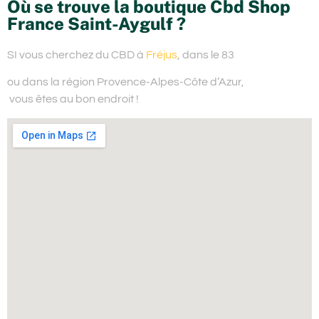
Où se trouve la boutique Cbd Shop
France Saint-Aygulf ?
SI vous cherchez du
CBD à
Fréjus
, dans le 83
ou dans la région Provence-Alpes-Côte d’Azur,
vous êtes au bon endroit !