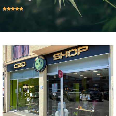




