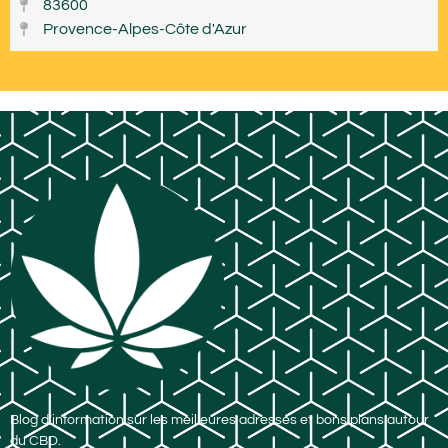
83600
Provence-Alpes-Côte d'Azur
Blog d’information sur les meilleures adresses et bons plans autour
du CBD.