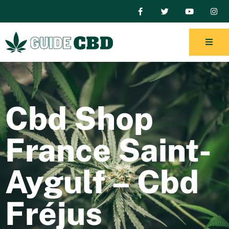
Cbd Shop
France Saint-
Aygulf – Cbd
Fréjus