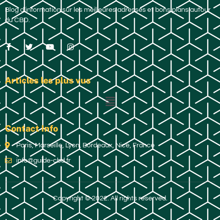
Blog d’information sur les meilleures adresses et bons plans autour
du CBD.
Articles les plus vus
Contact Info
Paris, Marseille, Lyon, Bordeaux, Nice, France
info@guide-cbd.fr
Copyright © 2022. All rights reserved.