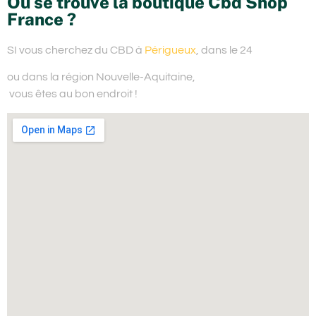
Où se trouve la boutique Cbd Shop
France ?
SI vous cherchez du
CBD à
Périgueux
, dans le 24
ou dans la région Nouvelle-Aquitaine,
vous êtes au bon endroit !