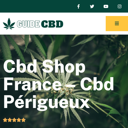
Cbd Shop
France – Cbd
Périgueux




