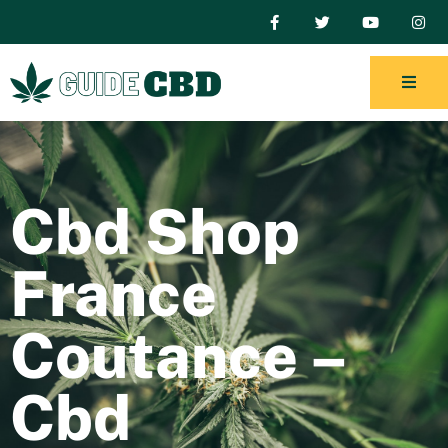
Cbd Shop
France
Coutance –
Cbd