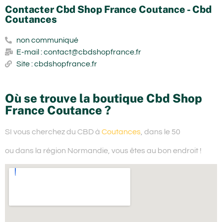
Contacter Cbd Shop France Coutance - Cbd
Coutances
non communiqué
E-mail : contact@cbdshopfrance.fr
Site : cbdshopfrance.fr
Où se trouve la boutique Cbd Shop
France Coutance ?
SI vous cherchez du
CBD à
Coutances
, dans le 50
ou dans la région Normandie,
vous êtes au bon endroit !