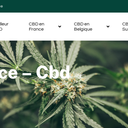
ce
lleur
CBD en
CBD en
CB
D
France
Belgique
Su
ce – Cbd