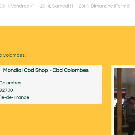
 – 20H), Vendredi (1 – 20H), Samedi (1 – 20H), Dimanche (Fermé)
 à Colombes.
Mondial Cbd Shop - Cbd Colombes
Colombes
92700
Île-de-France