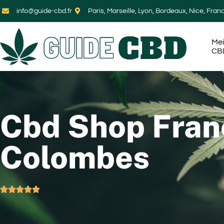
info@guide-cbd.fr
Paris, Marseille, Lyon, Bordeaux, Nice, Fran
Mei
CB
Cbd Shop Fran
Colombes




