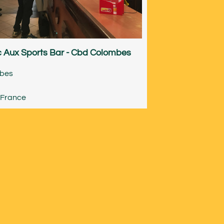
 Aux Sports Bar - Cbd Colombes
bes
-France