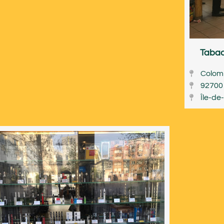
Tabac
Colom
92700
Île-de