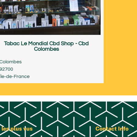
Tabac Le Mondial Cbd Shop - Cbd
Colombes
Colombes
92700
Île-de-France
 les plus vus
Contact Info