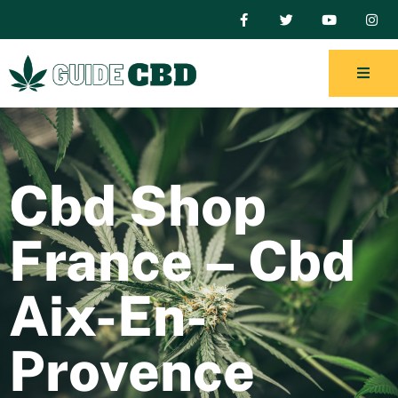
Cbd Shop
France – Cbd
Aix-En-
Provence