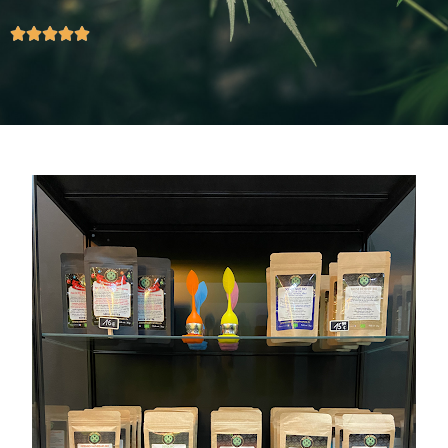




