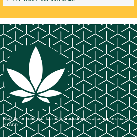
Blog d’information sur les meilleures adresses et bons plans autour
du CBD.