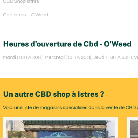
CBD Shop Istres
Cbd Istres – O’Weed
Heures d'ouverture de Cbd - O'Weed
Mardi (10H À 20H), Mercredi (10H À 20H), Jeudi (10H À 20H), 
Un autre CBD shop à Istres ?
Voici une liste de magasins spécialisés dans la vente de CBD à