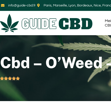
info@guide-cbd.fr
Paris, Marseille, Lyon, Bordeaux, Nice, Fran
Mei
CB
Cbd – O’Weed –




