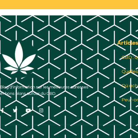
Articles
CBD : q
Quelles
Où ache
Blog d’information sur les meilleures adresses
et bons plans autour du CBD.
Peut-on