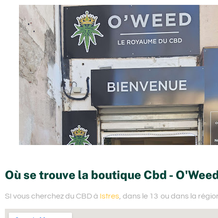
Où se trouve la boutique Cbd - O'Weed
SI vous cherchez du
CBD à
Istres
, dans le 13
ou dans la régi