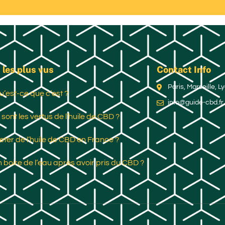
 les plus vus
Contact Info
Paris, Marseille, 
u’est-ce que c’est ?
info@guide-cbd.fr
 sont les vertus de l’huile de CBD ?
ter de l’huile de CBD en France ?
 boire de l’eau après avoir pris du CBD ?