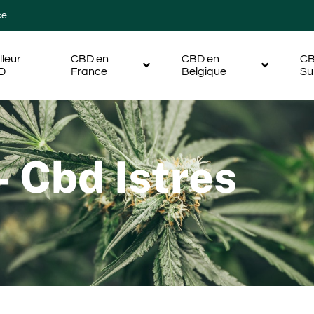
ce
lleur
CBD en
CBD en
CB
D
France
Belgique
Su
 Cbd Istres