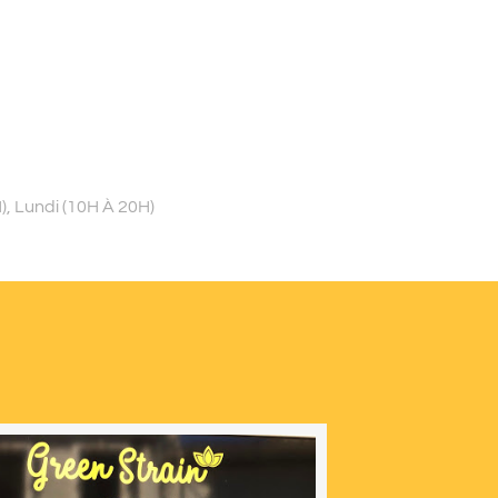
), Lundi (10H À 20H)