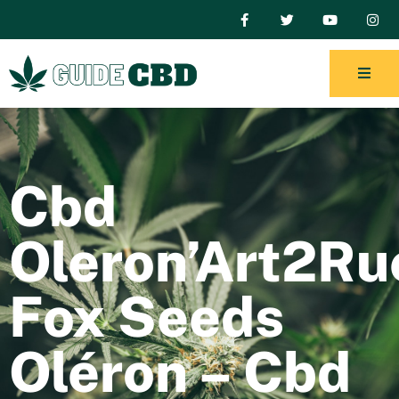
Cbd
Oleron’Art2Ru
Fox Seeds
Oléron – Cbd