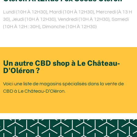
Lundi (10H À 12H30), Mardi (10H À 12H30), Mercredi (À 13 H
30), Jeudi (10H À 12H30), Vendredi (10H À 12H30), Samedi
(10H À 12H : 30H), Dimanche (10H À 12H30)
Un autre CBD shop à Le Château-
D'Oléron ?
Voici une liste de magasins spécialisés dans la vente de
CBD à Le Château-D’Oléron.