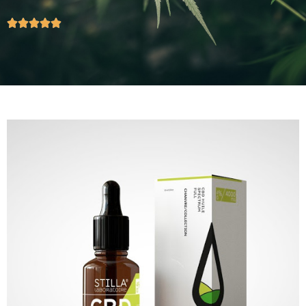




