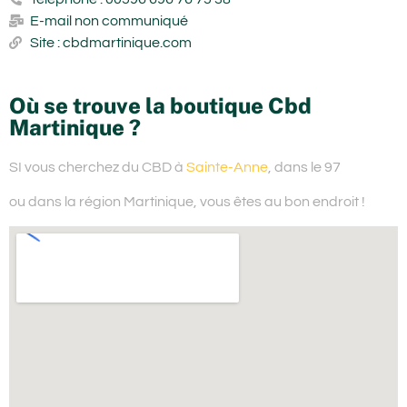
E-mail non communiqué
Site : cbdmartinique.com
Où se trouve la boutique Cbd
Martinique ?
SI vous cherchez du
CBD à
Sainte-Anne
, dans le 97
ou dans la région Martinique,
vous êtes au bon endroit !