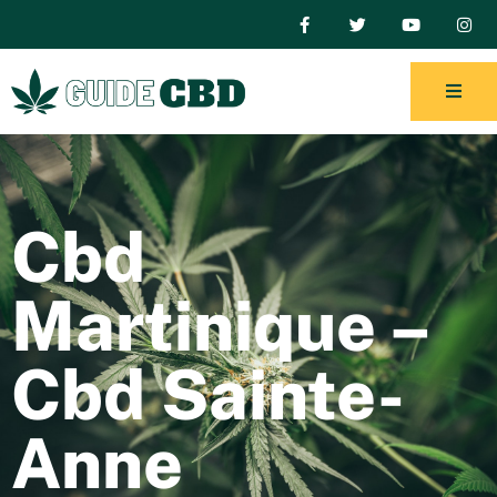
Cbd
Martinique –
Cbd Sainte-
Anne