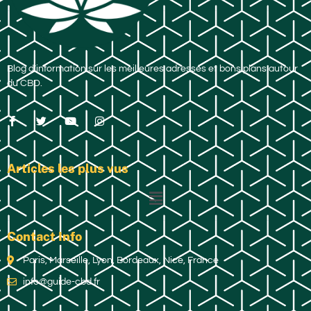
Blog d’information sur les meilleures adresses et bons plans autour
du CBD.
Articles les plus vus
Contact Info
Paris, Marseille, Lyon, Bordeaux, Nice, France
info@guide-cbd.fr