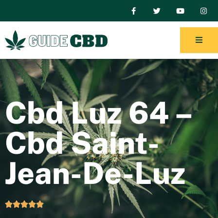
Cbd Luz 64 –
Cbd Saint-
Jean-De-Luz




