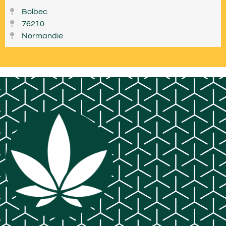
Bolbec
76210
Normandie