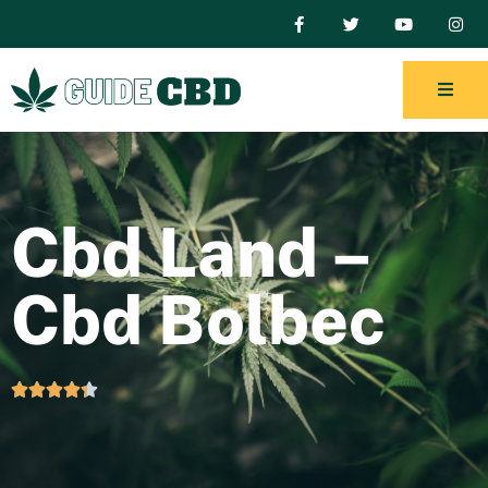
Cbd Land –
Cbd Bolbec




