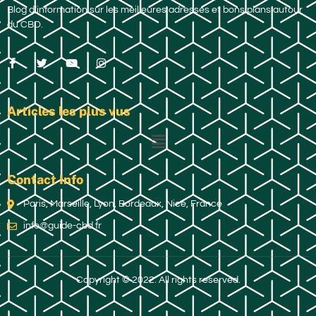
Blog d’information sur les meilleures adresses et bons plans autour
du CBD.
Articles les plus vus
Contact Info
Paris, Marseille, Lyon, Bordeaux, Nice, France
info@guide-cbd.fr
Copyright © 2022. All rights reserved.