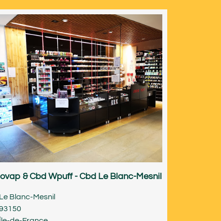
novap & Cbd Wpuff - Cbd Le Blanc-Mesnil
Le Blanc-Mesnil
93150
Île-de-France