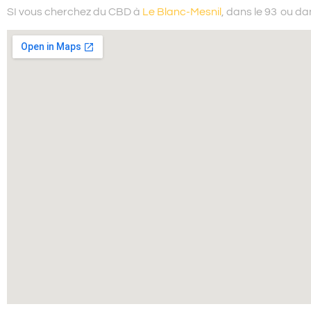
SI vous cherchez du
CBD à
Le Blanc-Mesnil
, dans le 93
ou dan