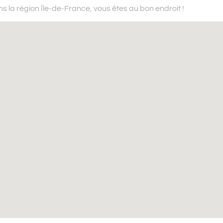
s la région Île-de-France,
vous êtes au bon endroit !