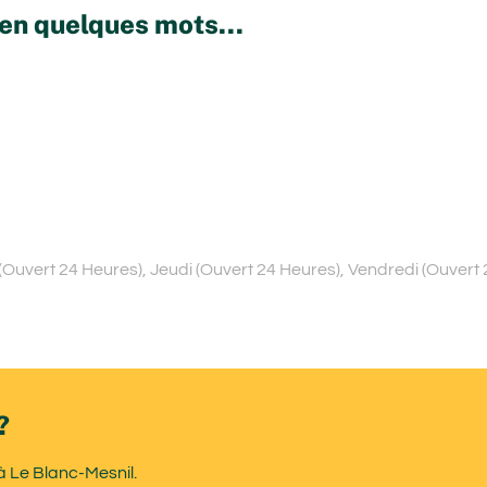
en quelques mots...
(Ouvert 24 Heures), Jeudi (Ouvert 24 Heures), Vendredi (Ouvert
?
à Le Blanc-Mesnil.