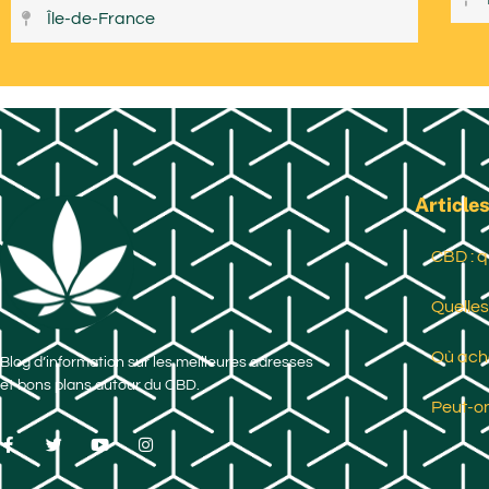
Île-de-France
Articles
CBD : q
Quelles
Où ache
Blog d’information sur les meilleures adresses
et bons plans autour du CBD.
Peut-on