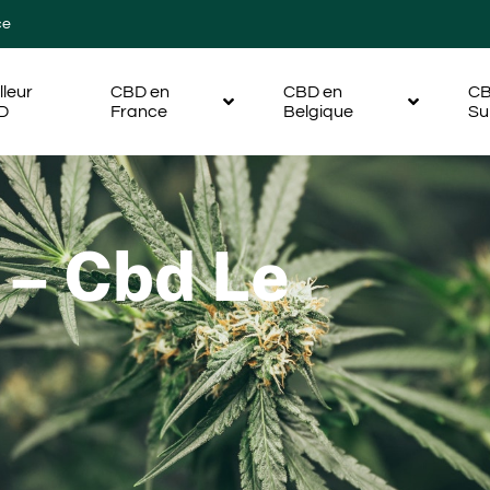
ce
lleur
CBD en
CBD en
CB
D
France
Belgique
Su
 – Cbd Le