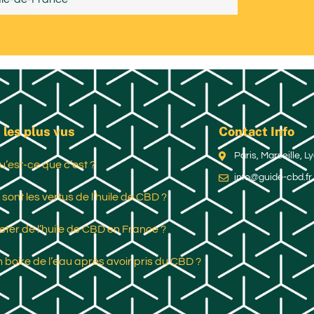
 les plus vus
Contact Info
Paris, Marseille, 
u’est-ce que c’est ?
info@guide-cbd.fr
 sont les vertus de l’huile de CBD ?
ter de l’huile de CBD en France ?
 boire de l’eau après avoir pris du CBD ?