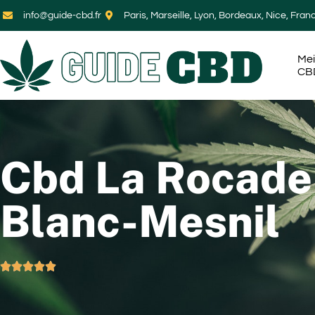
info@guide-cbd.fr
Paris, Marseille, Lyon, Bordeaux, Nice, Fran
Mei
CB
Cbd La Rocade
Blanc-Mesnil




