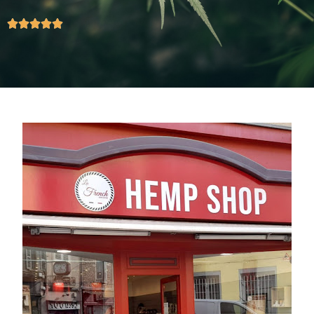




