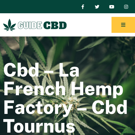
Cbd – La
French Hemp
Factory – Cbd
Tournus