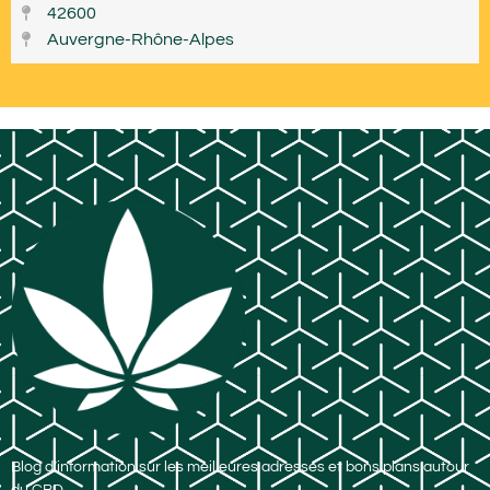
42600
Auvergne-Rhône-Alpes
Blog d’information sur les meilleures adresses et bons plans autour
du CBD.