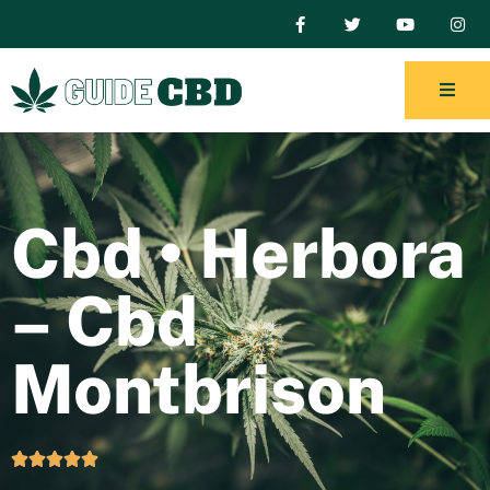
Cbd • Herbora
– Cbd
Montbrison




