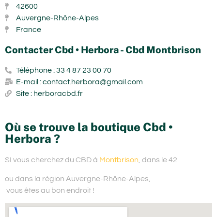
42600
Auvergne-Rhône-Alpes
France
Contacter Cbd • Herbora - Cbd Montbrison
Téléphone : 33 4 87 23 00 70
E-mail : contact.herbora@gmail.com
Site : herboracbd.fr
Où se trouve la boutique Cbd •
Herbora ?
SI vous cherchez du
CBD à
Montbrison
, dans le 42
ou dans la région Auvergne-Rhône-Alpes,
vous êtes au bon endroit !