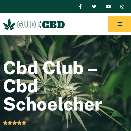
Cbd Club –
Cbd
Schoelcher




