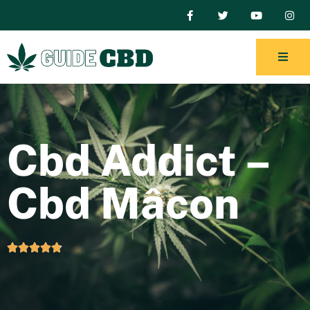
Cbd Addict –
Cbd Mâcon




