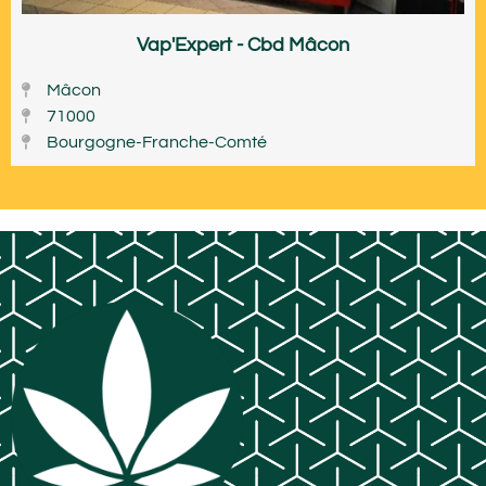
Vap'Expert - Cbd Mâcon
Mâcon
71000
Bourgogne-Franche-Comté