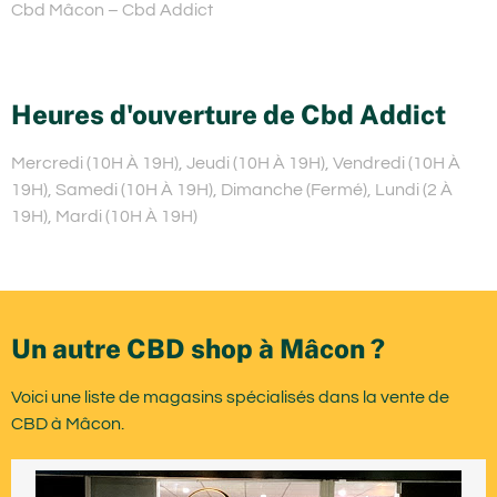
Cbd Mâcon – Cbd Addict
Heures d'ouverture de Cbd Addict
Mercredi (10H À 19H), Jeudi (10H À 19H), Vendredi (10H À
19H), Samedi (10H À 19H), Dimanche (Fermé), Lundi (2 À
19H), Mardi (10H À 19H)
Un autre CBD shop à Mâcon ?
Voici une liste de magasins spécialisés dans la vente de
CBD à Mâcon.