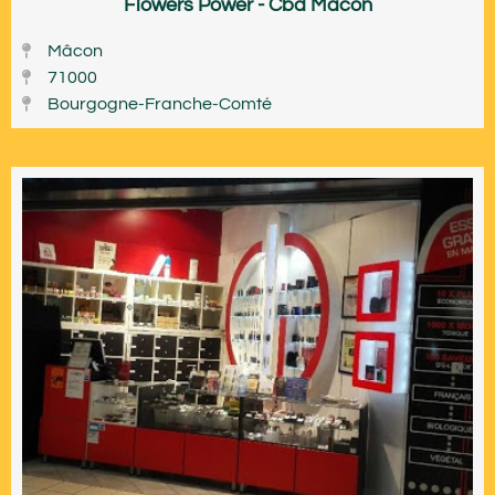
Flowers Power - Cbd Mâcon
Mâcon
71000
Bourgogne-Franche-Comté