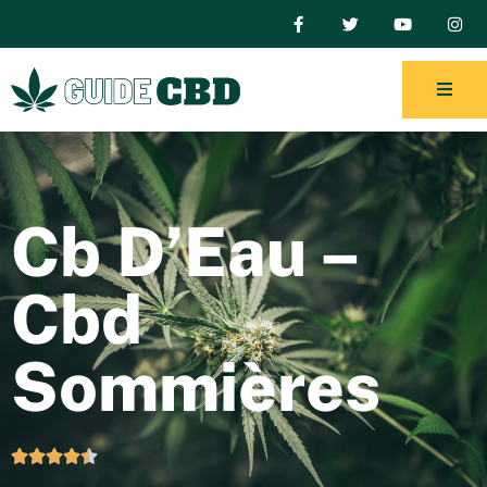
Cb D’Eau –
Cbd
Sommières




