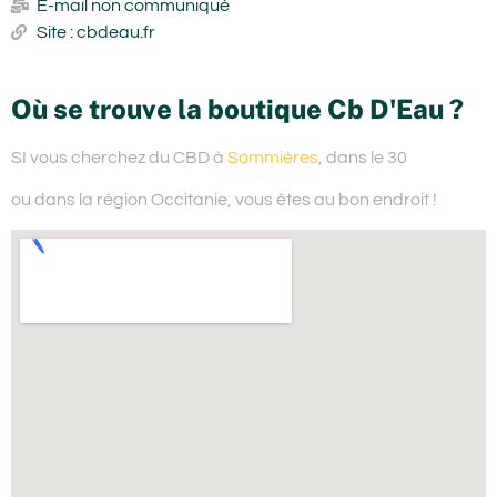
E-mail non communiqué
Site : cbdeau.fr
Où se trouve la boutique Cb D'Eau ?
SI vous cherchez du
CBD à
Sommières
, dans le 30
ou dans la région Occitanie,
vous êtes au bon endroit !