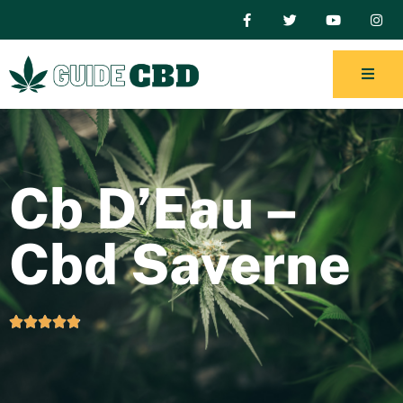
Cb D’Eau –
Cbd Saverne




