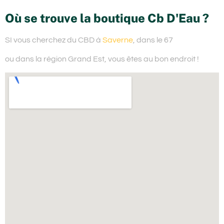
Où se trouve la boutique Cb D'Eau ?
SI vous cherchez du
CBD à
Saverne
, dans le 67
ou dans la région Grand Est,
vous êtes au bon endroit !