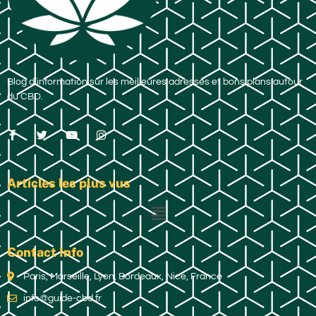
Blog d’information sur les meilleures adresses et bons plans autour
du CBD.
Articles les plus vus
Contact Info
Paris, Marseille, Lyon, Bordeaux, Nice, France
info@guide-cbd.fr