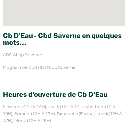
Cb D'Eau - Cbd Saverne en quelques
mots...
CBD Shop Saverne
Magasin De Cbd Cb D’Eau Saverne
Heures d'ouverture de Cb D'Eau
Mercredi (12H À 19H), Jeudi (12H À 19H), Vendredi (12 À
19H), Samedi (12H À 17H), Dimanche (Fermé), Lundi (12H À
17H), Mardi (12H À 19H)