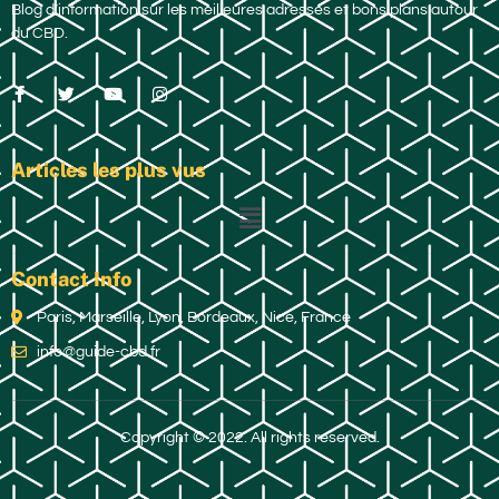
Blog d’information sur les meilleures adresses et bons plans autour
du CBD.
Articles les plus vus
Contact Info
Paris, Marseille, Lyon, Bordeaux, Nice, France
info@guide-cbd.fr
Copyright © 2022. All rights reserved.