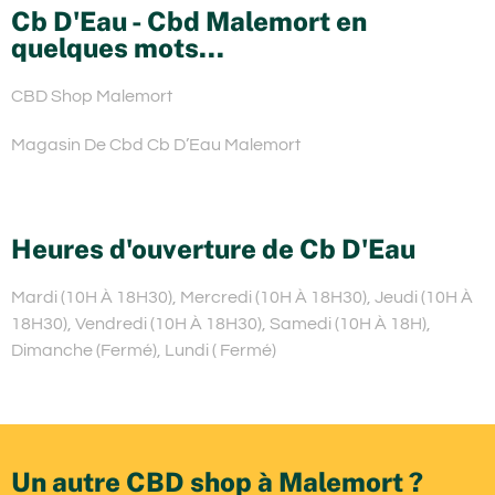
Cb D'Eau - Cbd Malemort en
quelques mots...
CBD Shop Malemort
Magasin De Cbd Cb D’Eau Malemort
Heures d'ouverture de Cb D'Eau
Mardi (10H À 18H30), Mercredi (10H À 18H30), Jeudi (10H À
18H30), Vendredi (10H À 18H30), Samedi (10H À 18H),
Dimanche (Fermé), Lundi ( Fermé)
Un autre CBD shop à Malemort ?