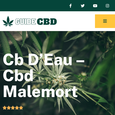
Cb D’Eau –
Cbd
Malemort




