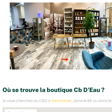
Où se trouve la boutique Cb D'Eau ?
SI vous cherchez du
CBD à
Gérardmer
, dans le 88
ou dans la