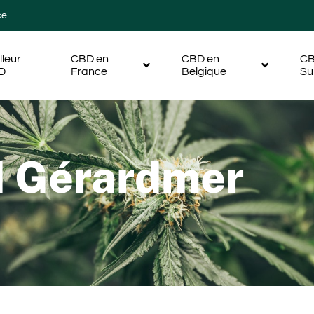
ce
lleur
CBD en
CBD en
CB
D
France
Belgique
Su
d Gérardmer