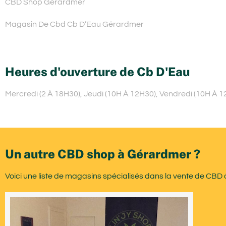
CBD Shop Gérardmer
Magasin De Cbd Cb D’Eau Gérardmer
Heures d'ouverture de Cb D'Eau
Mercredi (2 À 18H30), Jeudi (10H À 12H30), Vendredi (10H À 1
Un autre CBD shop à Gérardmer ?
Voici une liste de magasins spécialisés dans la vente de CBD