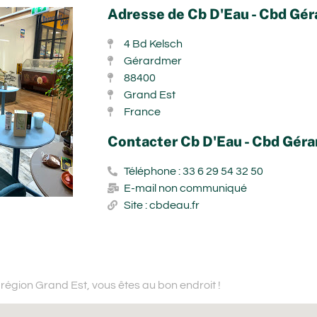
Adresse de Cb D'Eau - Cbd Gé
4 Bd Kelsch
Gérardmer
88400
Grand Est
France
Contacter Cb D'Eau - Cbd Gér
Téléphone : 33 6 29 54 32 50
E-mail non communiqué
Site : cbdeau.fr
 région Grand Est,
vous êtes au bon endroit !