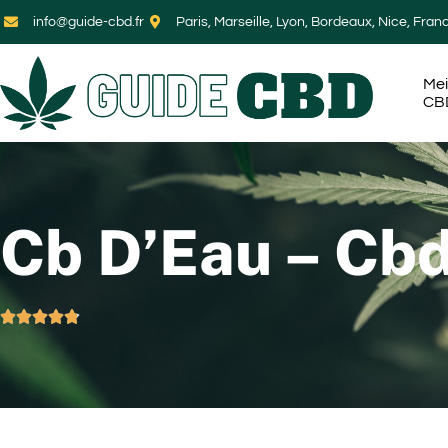
info@guide-cbd.fr
Paris, Marseille, Lyon, Bordeaux, Nice, Fran
Mei
CB
Cb D’Eau – Cb




