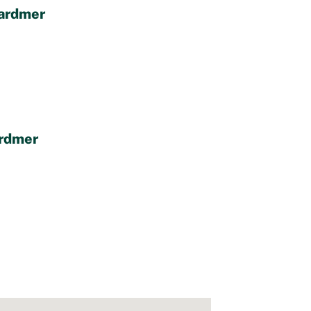
rardmer
ardmer