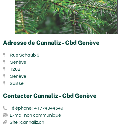
Adresse de Cannaliz - Cbd Genève
Rue Schaub 9
Genève
1202
Genève
Suisse
Contacter Cannaliz - Cbd Genève
Téléphone : 41774344549
E-mail non communiqué
Site : cannaliz.ch