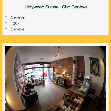
Holyweed Suisse - Cbd Genève
Genève
1207
Genève