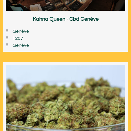
Kahna Queen - Cbd Genève
Genève
1207
Genève