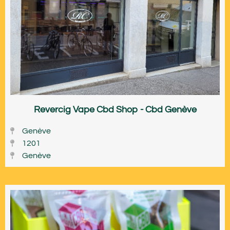
Revercig Vape Cbd Shop - Cbd Genève
Genève
1201
Genève