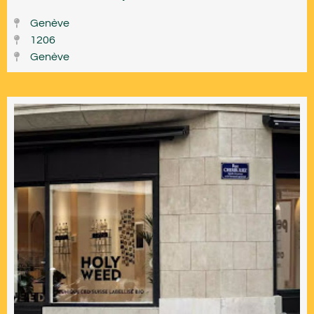
Genève
1206
Genève