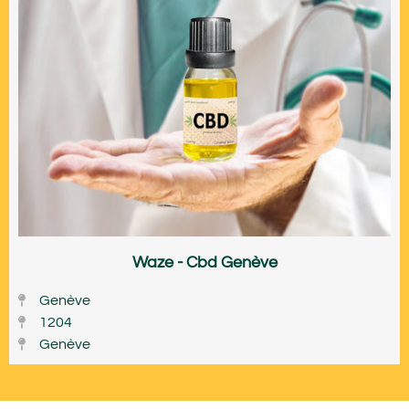
Waze - Cbd Genève
Genève
1204
Genève