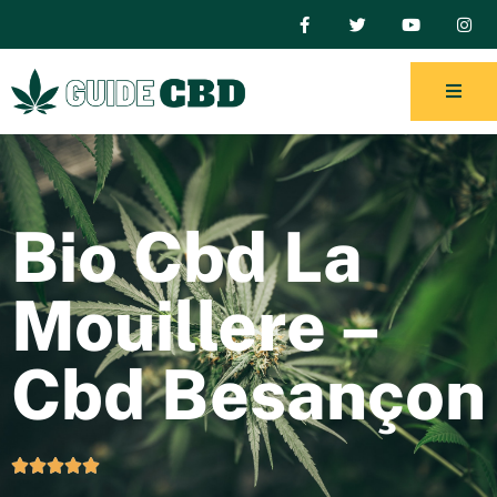
Bio Cbd La
Mouillere –
Cbd Besançon




