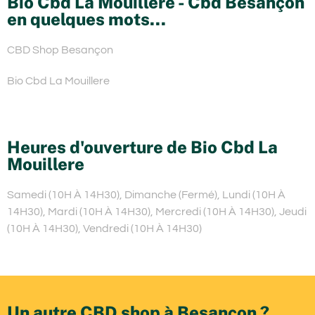
Bio Cbd La Mouillere - Cbd Besançon
en quelques mots...
CBD Shop Besançon
Bio Cbd La Mouillere
Heures d'ouverture de Bio Cbd La
Mouillere
Samedi (10H À 14H30), Dimanche (Fermé), Lundi (10H À
14H30), Mardi (10H À 14H30), Mercredi (10H À 14H30), Jeudi
(10H À 14H30), Vendredi (10H À 14H30)
Un autre CBD shop à Besançon ?