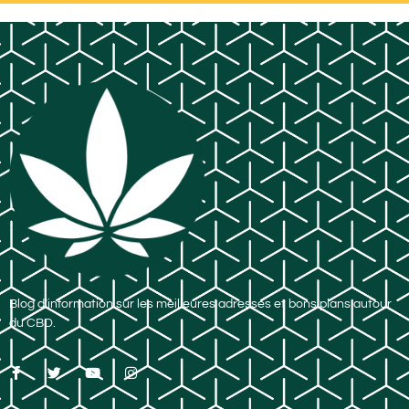
Blog d’information sur les meilleures adresses et bons plans autour
du CBD.