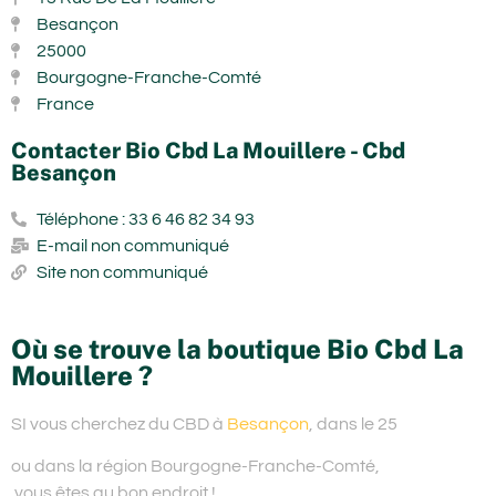
Besançon
25000
Bourgogne-Franche-Comté
France
Contacter Bio Cbd La Mouillere - Cbd
Besançon
Téléphone : 33 6 46 82 34 93
E-mail non communiqué
Site non communiqué
Où se trouve la boutique Bio Cbd La
Mouillere ?
SI vous cherchez du
CBD à
Besançon
, dans le 25
ou dans la région Bourgogne-Franche-Comté,
vous êtes au bon endroit !