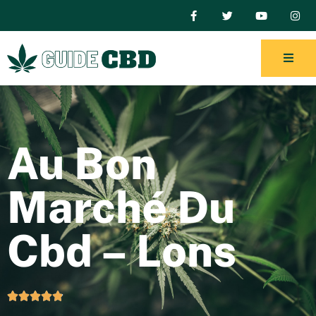
Au Bon
Marché Du
Cbd – Lons




