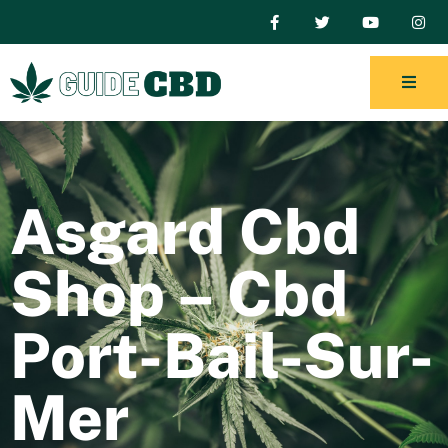
Asgard Cbd
Shop – Cbd
Port-Bail-Sur-
Mer