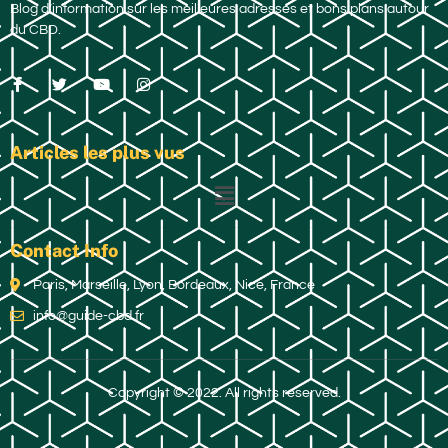
Blog d’information sur les meilleures adresses et bons plans autour
du CBD.
Articles les plus vus
Contact Info
Paris, Marseille, Lyon, Bordeaux, Nice, France
info@guide-cbd.fr
Copyright © 2022. All rights reserved.