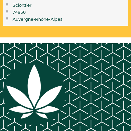
Scionzier
74950
Auvergne-Rhône-Alpes