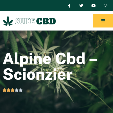
Alpine Cbd –
Scionzier




