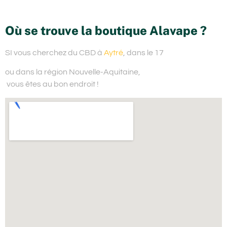
Où se trouve la boutique Alavape ?
SI vous cherchez du
CBD à
Aytré
, dans le 17
ou dans la région Nouvelle-Aquitaine,
vous êtes au bon endroit !