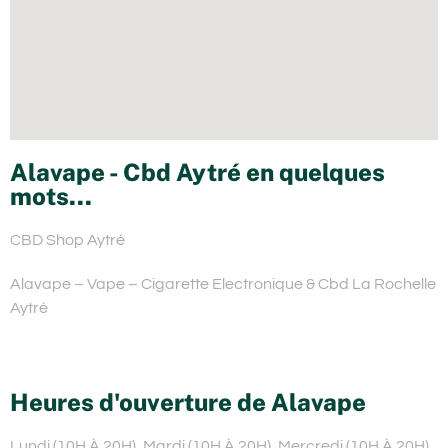
Alavape - Cbd Aytré en quelques
mots...
CBD Shop Aytré
Alavape – Vape – Cigarette Electronique & Cbd La Rochelle
Aytré
Heures d'ouverture de Alavape
Lundi (10H À 20H), Mardi (10H À 20H), Mercredi (10H À 20H),