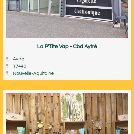
La P'Tite Vap - Cbd Aytré
Aytré
17440
Nouvelle-Aquitaine