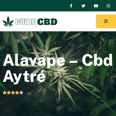
Alavape – Cbd
Aytré




